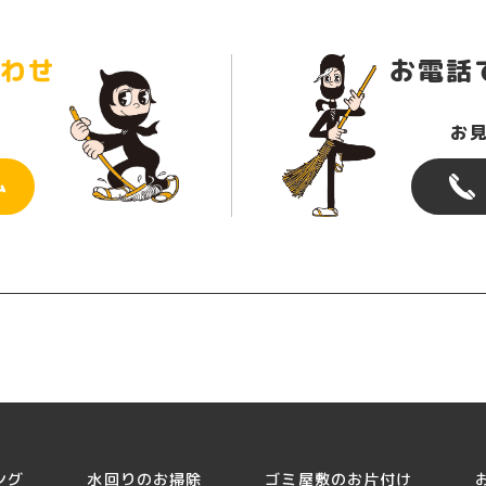
わせ
お電話
お
ム
ング
水回りのお掃除
ゴミ屋敷のお片付け